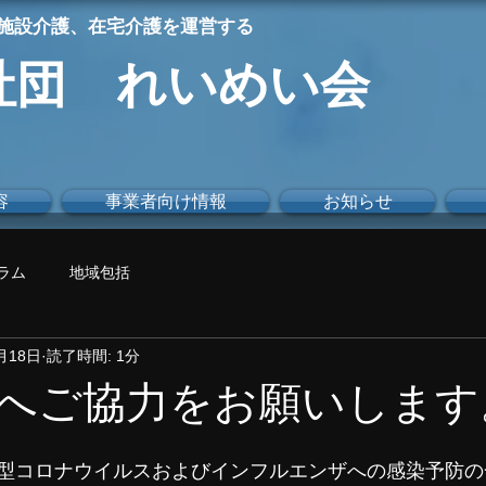
施設介護、在宅介護を運営する
社団 れいめい会
容
事業者向け情報
お知らせ
ラム
地域包括
月18日
読了時間: 1分
へご協力をお願いします
型コロナウイルスおよびインフルエンザへの感染予防の