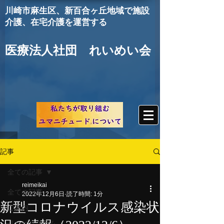
川崎市麻生区
、新百合ヶ丘地域で施設
介護、在宅介護を運営する
医療法人社団 れいめい会
記事
全ての記事
reimeikai
全ての記事
2022年12月6日
読了時間: 1分
新型コロナウイルス感染状
ご案内
リハビリコラム