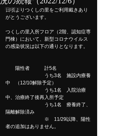
況の続報（2022/12/6）
地域包括
日頃よりつくしの里をご利用戴きあり
がとうございます。
つくしの里入所フロア（2階、認知症専
門棟）において、新型コロナウイルス
の感染状況は以下の通りとなります。
　　陽性者　　　計5名
　　　　　　　　うち3名　施設内療養
中　（12/10解除予定）
　　　　　　　　うち1名　入院治療
中、治療終了後再入所予定
　　　　　　　　うち1名　療養終了、
隔離解除済み
　　　　　　　　※　11/29以降、陽性
者の追加はありません。　