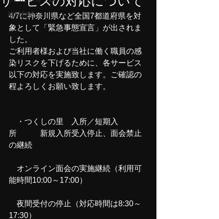
サービスの対応について
地域包括
4/7に神奈川県など全国7都道府県を対
象として「緊急事態宣言」が出されま
した。
ご利用者様および当社に働く職員の感
染リスクを下げるために、各サービス
以下の対応を実施致します。ご確認の
程よろしくお願い致します。
　・つくしの里　入所／短期入
所　　　新規入所受入停止、面会禁止
の継続
　オンライン面会の実施継続（利用可
能時間10:00～17:00）
　夜間受付の停止（対応時間は8:30～
17:30）