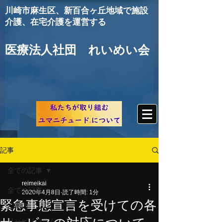
川崎市麻生区
、新百合ヶ丘地域で施設
介護、在宅介護を運営する
医療法人社団 れいめい会
記事
全ての記事
reimeikai
全ての記事
2020年4月8日
読了時間: 1分
緊急事態宣言を受けての各
ご案内
リハビリコラム