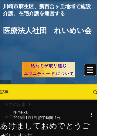
川崎市麻生区
、新百合ヶ丘地域で施設
介護、在宅介護を運営する
医療法人社団 れいめい会
記事
全ての記事
reimeikai
全ての記事
2016年1月1日
読了時間: 1分
あけましておめでとうご
ご案内
リハビリコラム