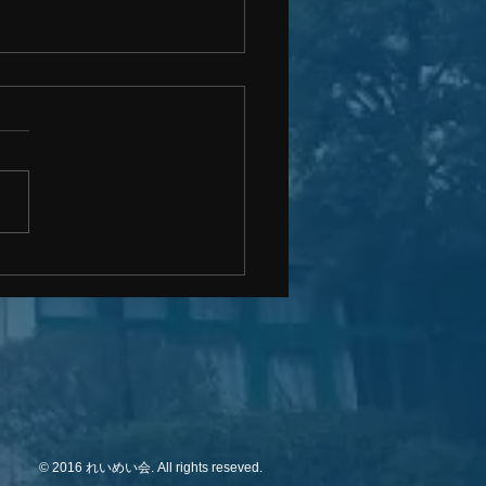
8日以降の当施設の対応に
て
23年5月8日より、新型コロナ
ルスの感染症分類上の位置づ
変更となることに伴い、感染
は個人・事業者の判断が基本
るよう変更が行われました。
めい会およびつくしの里とし
ては、ご利用いただくご高齢
方々の健康を第一に考え、以
通り対応を行って参ります...
© 2016 れいめい会. All rights reseved.