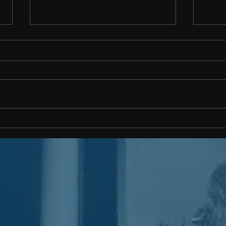
5月
つい
20
ウイ
けが
対策
とな
対面面会のルールを一部変更
れい
いたします。 R5年7月より
まし
者の
下の