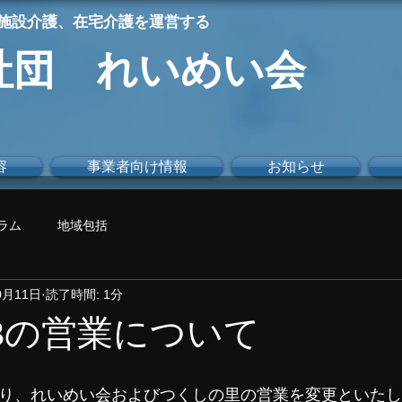
施設介護、在宅介護を運営する
社団 れいめい会
容
事業者向け情報
お知らせ
ラム
地域包括
0月11日
読了時間: 1分
、13の営業について
より、れいめい会およびつくしの里の営業を変更といた