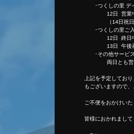
       ･つくしの里 
               12日  
               
       ･つくしの
               12日  
               1
       ･その他サービ
               両日
上記を予定しており
もございますので、
ご不便をおかけいた
皆様におかれまして