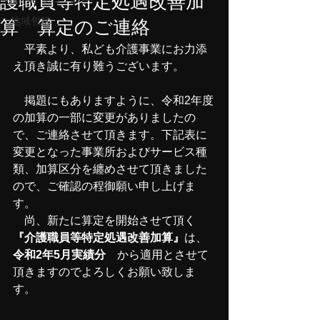
護職員等特定処遇改善加
地域包括
算 算定のご連絡
　平素より、私ども介護事業にお力添
え頂き誠に有り難うございます。
　掲題にもありますように、令和2年度
の加算の一部に変更がありましたの
で、ご連絡させて頂きます。下記表に
変更となった事業所およびサービス種
類、加算区分を纏めさせて頂きました
ので、ご確認の程御願い申し上げま
す。
　尚、新たに算定を開始させて頂く
『介護職員等特定処遇改善加算』
は、
令和2年5月実績分
　から適用とさせて
頂きますのでよろしくお願い致しま
す。