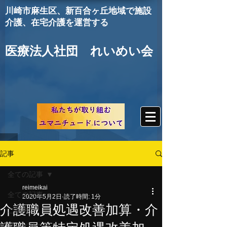
川崎市麻生区
、新百合ヶ丘地域で施設
介護、在宅介護を運営する
医療法人社団 れいめい会
記事
全ての記事
reimeikai
全ての記事
2020年5月2日
読了時間: 1分
介護職員処遇改善加算・介
ご案内
リハビリコラム