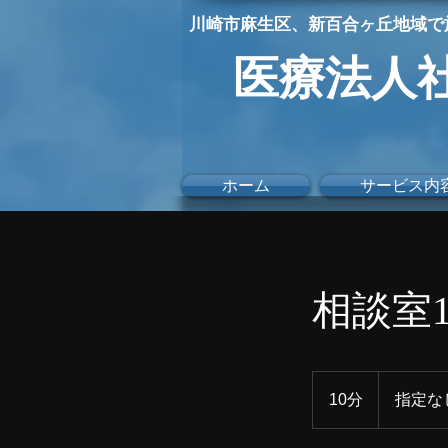
川崎市麻生区
、新百合ヶ丘地域で
医療法人
ホーム
サービス内
相談室
指
定
10分
1
指定な
な
0
し
分