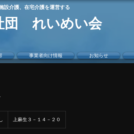
施設介護、在宅介護を運営する
社団 れいめい会
容
事業者向け情報
お知らせ
1
し
上麻生３－１４－２０